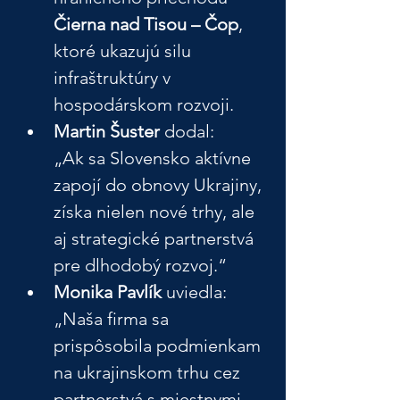
Čierna nad Tisou – Čop
, 
ktoré ukazujú silu 
infraštruktúry v 
hospodárskom rozvoji.
Martin Šuster
 dodal:
„Ak sa Slovensko aktívne 
zapojí do obnovy Ukrajiny, 
získa nielen nové trhy, ale 
aj strategické partnerstvá 
pre dlhodobý rozvoj.“
Monika Pavlík
 uviedla:
„Naša firma sa 
prispôsobila podmienkam 
na ukrajinskom trhu cez 
partnerstvá s miestnymi 