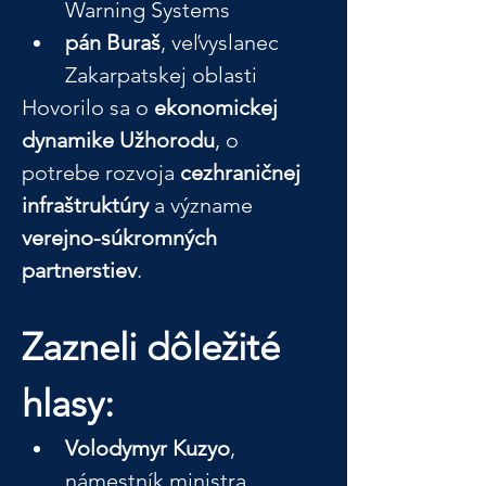
Warning Systems
pán Buraš
, veľvyslanec 
Zakarpatskej oblasti
Hovorilo sa o 
ekonomickej 
dynamike Užhorodu
, o 
potrebe rozvoja 
cezhraničnej 
infraštruktúry
 a význame 
verejno-súkromných 
partnerstiev
.
Zazneli dôležité 
hlasy:
Volodymyr Kuzyo
, 
námestník ministra 