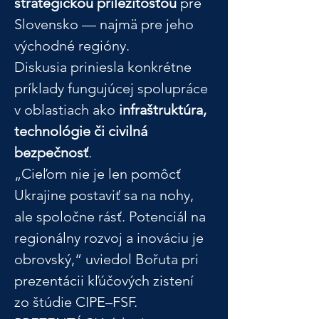
strategickou príležitosťou
 pre 
Slovensko — najmä pre jeho 
východné regióny.
Diskusia priniesla konkrétne 
príklady fungujúcej spolupráce 
v oblastiach ako 
infraštruktúra, 
technológie či civilná 
bezpečnosť
.
„Cieľom nie je len pomôcť 
Ukrajine postaviť sa na nohy, 
ale spoločne rásť. Potenciál na 
regionálny rozvoj a inováciu je 
obrovský,“ uviedol Bořuta pri 
prezentácii kľúčových zistení 
zo štúdie CIPE–FSF.