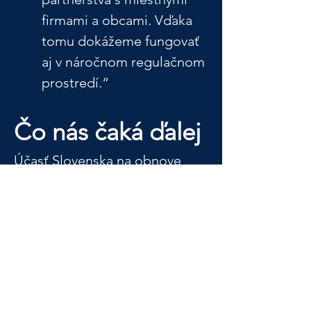
firmami a obcami. Vďaka 
tomu dokážeme fungovať 
aj v náročnom regulačnom 
prostredí.“
Čo nás čaká ďalej
Účasť Slovenska na obnove 
Ukrajiny je viac než symbolický 
akt – je to 
brána k dlhodobej 
prosperite, rozvoju regiónov a 
posilneniu európskej identity
. 
Štúdia CIPE–FSF poskytla 
konkrétnu mapu zapojenia 
slovenských firiem – najmä z 