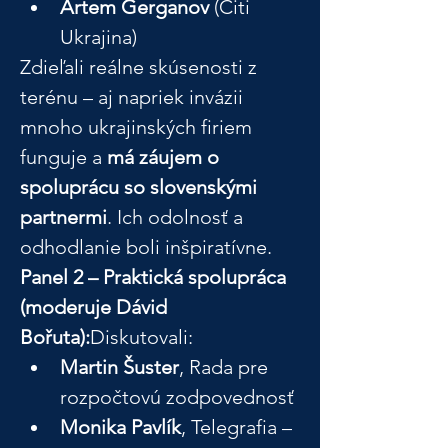
Artem Gerganov
 (Citi 
Ukrajina)
Zdieľali reálne skúsenosti z 
terénu – aj napriek invázii 
mnoho ukrajinských firiem 
funguje a 
má záujem o 
spoluprácu so slovenskými 
partnermi
. Ich odolnosť a 
odhodlanie boli inšpiratívne.
Panel 2 – Praktická spolupráca 
(moderuje Dávid 
Bořuta):
Diskutovali:
Martin Šuster
, Rada pre 
rozpočtovú zodpovednosť
Monika Pavlík
, Telegrafia – 