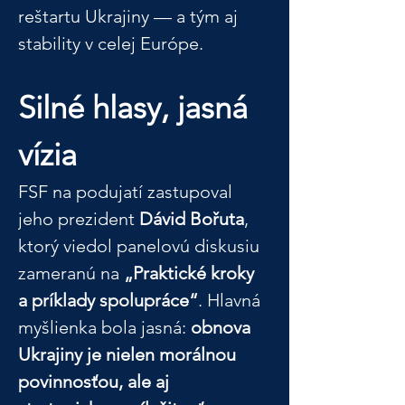
reštartu Ukrajiny — a tým aj 
stability v celej Európe.
Silné hlasy, jasná 
vízia
FSF na podujatí zastupoval 
jeho prezident 
Dávid Bořuta
, 
ktorý viedol panelovú diskusiu 
zameranú na 
„Praktické kroky 
a príklady spolupráce“
. Hlavná 
myšlienka bola jasná: 
obnova 
Ukrajiny je nielen morálnou 
povinnosťou, ale aj 