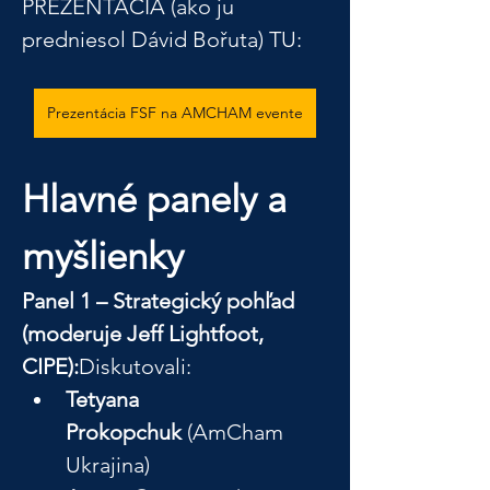
PREZENTÁCIA (ako ju 
predniesol Dávid Bořuta) TU:
Prezentácia FSF na AMCHAM evente
Hlavné panely a 
myšlienky
Panel 1 – Strategický pohľad 
(moderuje Jeff Lightfoot, 
CIPE):
Diskutovali:
Tetyana 
Prokopchuk
 (AmCham 
Ukrajina)