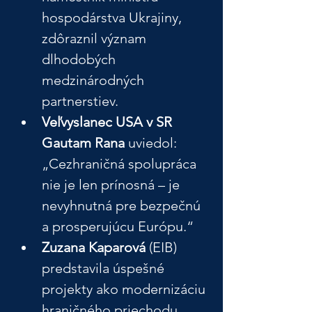
hospodárstva Ukrajiny, 
zdôraznil význam 
dlhodobých 
medzinárodných 
partnerstiev.
Veľvyslanec USA v SR 
Gautam Rana
 uviedol:
„Cezhraničná spolupráca 
nie je len prínosná – je 
nevyhnutná pre bezpečnú 
a prosperujúcu Európu.“
Zuzana Kaparová
 (EIB) 
predstavila úspešné 
projekty ako modernizáciu 
hraničného priechodu 