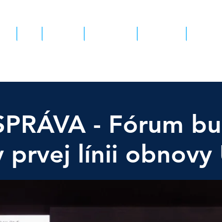
nás
Tím
Projekty
Partnerstvá
Zapojte sa
Pacient
PRÁVA - Fórum bu
 prvej línii obnovy