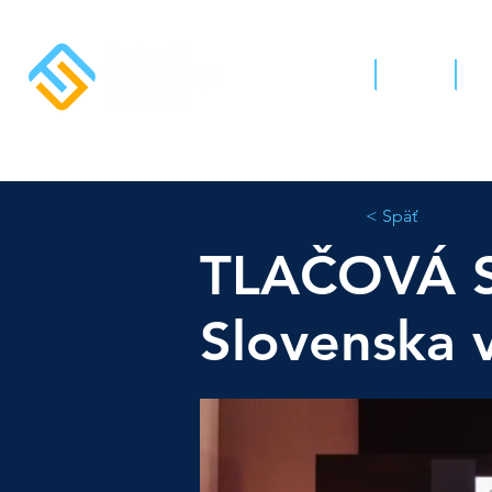
Domov
Správy
O 
< Späť
TLAČOVÁ S
Slovenska v