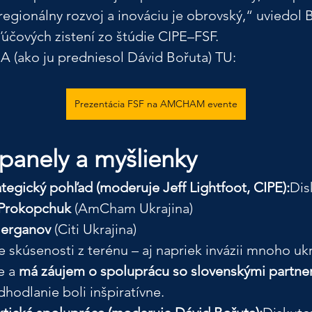
regionálny rozvoj a inováciu je obrovský,“ uviedol B
ľúčových zistení zo štúdie CIPE–FSF.
(ako ju predniesol Dávid Bořuta) TU:
Prezentácia FSF na AMCHAM evente
panely a myšlienky
ategický pohľad (moderuje Jeff Lightfoot, CIPE):
Dis
 Prokopchuk
 (AmCham Ukrajina)
erganov
 (Citi Ukrajina)
ne skúsenosti z terénu – aj napriek invázii mnoho uk
e a 
má záujem o spoluprácu so slovenskými partne
hodlanie boli inšpiratívne.