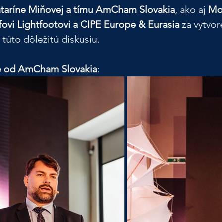
taríne Miňovej a tímu AmCham Slovakia
, ako aj 
Mo
fovi Lightfootovi a CIPE Europe & Eurasia
 za vytvor
 túto dôležitú diskusiu.
e od AmCham Slovakia
: