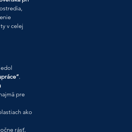
ostredia, 
enie 
y v celej 
iedol 
lupráce“
. 
 
najmä pre 
lastiach ako 
očne rásť. 