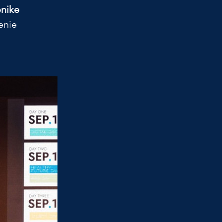
nike 
enie 