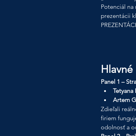
Potenciál na 
prezentácii k
PREZENTÁCIA 
Hlavné 
Panel 1 – Str
Tetyana
Artem G
Zdieľali reál
firiem funguj
odolnosť a od