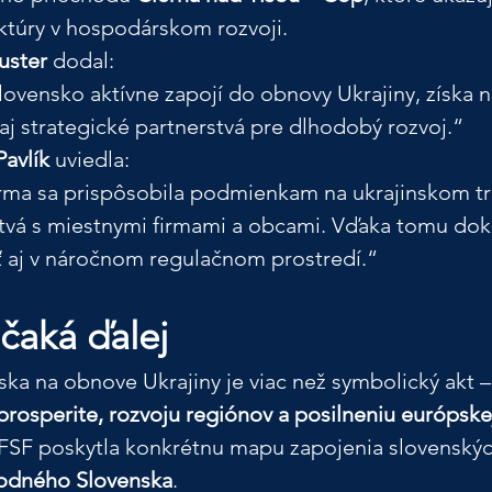
uktúry v hospodárskom rozvoji.
uster
 dodal:
lovensko aktívne zapojí do obnovy Ukrajiny, získa n
e aj strategické partnerstvá pre dlhodobý rozvoj.“
avlík
 uviedla:
rma sa prispôsobila podmienkam na ukrajinskom tr
tvá s miestnymi firmami a obcami. Vďaka tomu do
 aj v náročnom regulačnom prostredí.“
čaká ďalej
ka na obnove Ukrajiny je viac než symbolický akt – 
rosperite, rozvoju regiónov a posilneniu európskej
FSF poskytla konkrétnu mapu zapojenia slovenských
odného Slovenska
.