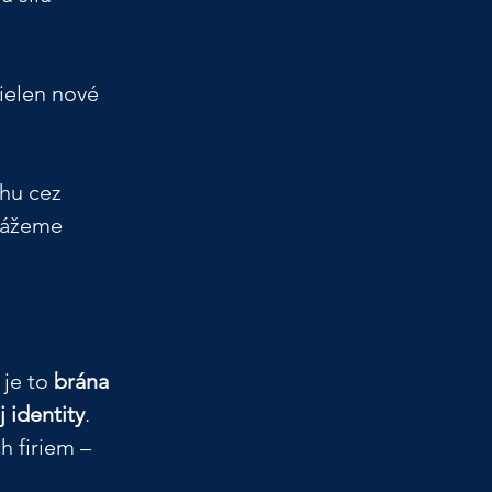
ielen nové 
hu cez 
kážeme 
je to 
brána 
 identity
. 
 firiem – 