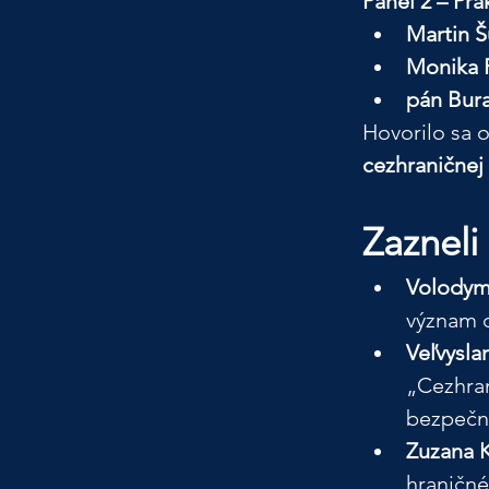
Panel 2 – Pr
Martin Š
Monika P
pán Bur
Hovorilo sa o
cezhraničnej 
Zazneli 
Volodym
význam 
Veľvysl
„Cezhran
bezpečn
Zuzana 
hraničn