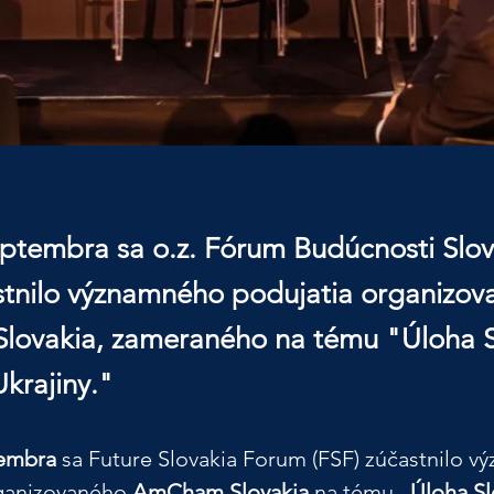
eptembra sa o.z. Fórum Budúcnosti Slo
stnilo významného podujatia organizo
ovakia, zameraného na tému "Úloha S
krajiny."
tembra
 sa Future Slovakia Forum (FSF) zúčastnilo 
ganizovaného 
AmCham Slovakia
 na tému 
„Úloha Sl