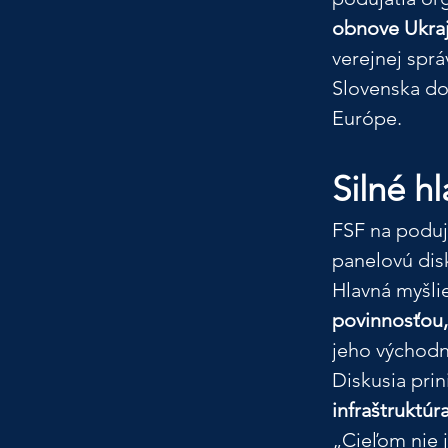
obnove Ukraj
verejnej sprá
Slovenska do 
Európe.
Silné hl
FSF na poduj
panelovú dis
Hlavná myšlie
povinnosťou, 
jeho východn
Diskusia prin
infraštruktúr
„Cieľom nie j