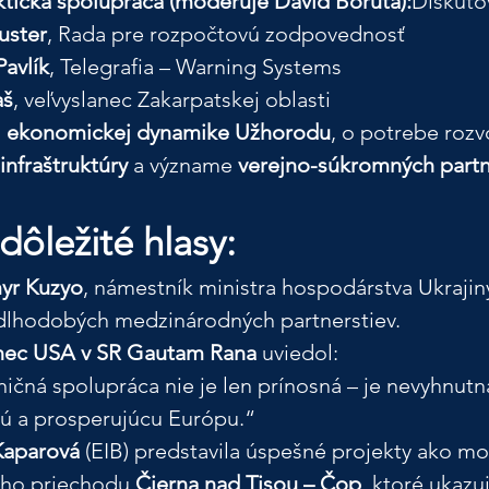
aktická spolupráca (moderuje Dávid Bořuta):
Diskutov
uster
, Rada pre rozpočtovú zodpovednosť
avlík
, Telegrafia – Warning Systems
aš
, veľvyslanec Zakarpatskej oblasti
 
ekonomickej dynamike Užhorodu
, o potrebe rozv
infraštruktúry
 a význame 
verejno-súkromných partn
dôležité hlasy:
yr Kuzyo
, námestník ministra hospodárstva Ukrajiny
dlhodobých medzinárodných partnerstiev.
anec USA v SR Gautam Rana
 uviedol:
ičná spolupráca nie je len prínosná – je nevyhnutn
ú a prosperujúcu Európu.“
Kaparová
 (EIB) predstavila úspešné projekty ako mo
ého priechodu 
Čierna nad Tisou – Čop
, ktoré ukazuj