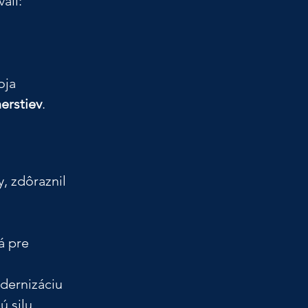
ali:
oja 
erstiev
.
, zdôraznil 
á pre 
dernizáciu 
ú silu 