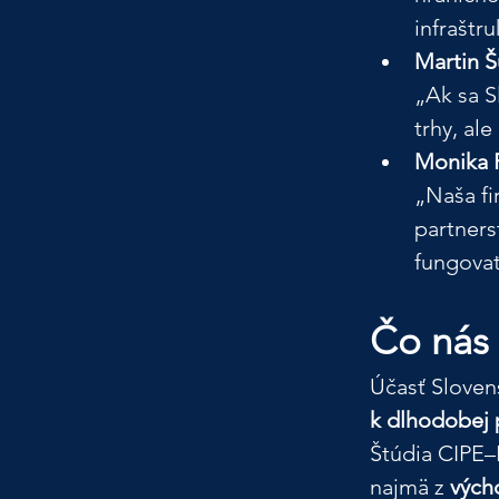
infraštr
Martin Š
„Ak sa S
trhy, al
Monika P
„Naša fi
partners
fungovať
Čo nás 
Účasť Slovens
k dlhodobej p
Štúdia CIPE–
najmä z 
vých