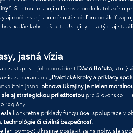
iny“
. Stretnutie spojilo lídrov z podnikateľského pr
vy aj občianskej spoločnosti s cieľom posilniť zapoj
hospodárskeho reštartu Ukrajiny — a tým aj stabilit
asy, jasná vízia
atí zastupoval jeho prezident 
Dávid Bořuta
, ktorý v
kusiu zameranú na 
„Praktické kroky a príklady spo
nka bola jasná: 
obnova Ukrajiny je nielen morálnou
ale aj strategickou príležitosťou
 pre Slovensko — 
é regióny.
iesla konkrétne príklady fungujúcej spolupráce v ob
a, technológie či civilná bezpečnosť
.
e len pomôcť Ukrajine postaviť sa na nohy, ale spol