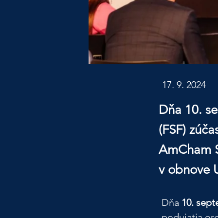
17. 9. 2024
Dňa 10. s
(FSF) zúča
AmCham Sl
v obnove U
Dňa 
10. sep
podujatia or