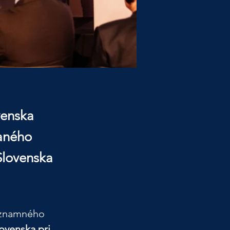
venska
vaného
lovenska
významného 
ovenska pri 