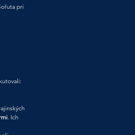
ořuta pri 
kutovali:
rajinských 
rmi
. Ich 