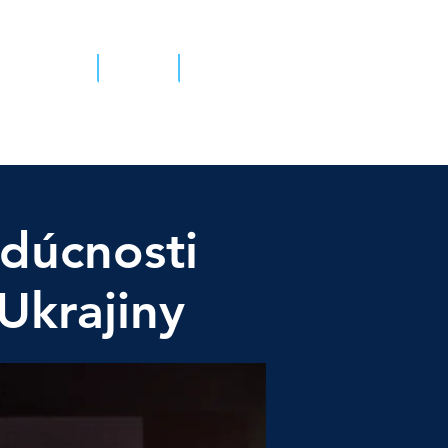
sky prieskum
Kontakt
dúcnosti
 Ukrajiny